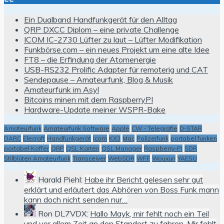
Ein Dualband Handfunkgerät für den Alltag
QRP DXCC Diplom – eine private Challenge
ICOM IC-2730 Lüfter zu laut – Lüfter Modifikation
Funkbörse.com – ein neues Projekt um eine alte Idee
FT8 – die Erfindung der Atomenergie
USB-RS232 Prolific Adapter für remoterig und CAT
Sendepause – Amateurfunk, Blog & Musik
Amateurfunk im Asyl
Bitcoins minen mit dem RaspberryPI
Hardware-Update meiner WSPR-Bake
Amateurfunk
Amateurfunk Software
Apple
CW - Telegrafie
D-STAR
DARC
Elecraft
Handfunkgerät
Icom
KX3
Mac
Polizeifunk
portabel funken
portabel Koffer
QRP
QSL Karten
QSL Manager
Raspberry-PI
SDR
Stilblüten Amateurfunk
Transceiver
WebSDR
WFF
Wouxun
YAESU
Harald Piehl:
Habe ihr Bericht gelesen sehr gut
erklärt und erläutert das Abhören von Boss Funk mann
kann doch nicht senden nur…
Ron DL7VDX:
Hallo Mayk, mir fehlt noch ein Teil
und vor allem Zeit an den Standort zu fahren. Mir fehlt