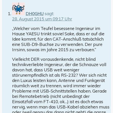
DH0GHU
sagt:
28. August 2015 um 09:17 Uhr
„Welcher vom Teufel besessene Ingenieur im
Hause YAESU trinkt soviel Sake, dass er auf die
Idee kommt, für den CAT-Anschluß tatsächlich
eine SUB-D9-Buchse zu verwenden. Der pure
Irrsinn, sowas im Jahre 2015 zu verbauen.“
Vielleicht DER vorausdenkende, nicht blind
technikverliebte Ingenieur, der die Schnauze voll
davon hat, dass USB weit weniger
störunempfindlich ist als RS-232? Wer sich nicht
den Luxus leisten kann, Antenne und Funkgerät
räumlich weit zu trennen, wird immer wieder
Probleme mit USB-Schnittstellen haben. Gerade
bei Remotebetrieb (nicht unbedingt der
Einsatzfall vom FT-410, ok…) ist es doch etwas
nervig, wenn man das USB-Kabel abziehen muss
oder (weil genau das dann nicht geht) die ganze