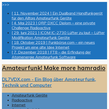
>>>
[ 11. November 2024 ]
Ein Dualband Handfunkgerät
für den Alltag
Amateurfunk Geräte
[ 4. Mai 2023 ]
QRP DXCC Diplom – eine private
Challenge
Radioactive
[ 29. Juni 2021 ]
ICOM IC-2730 Lüfter zu laut – Lüfter
Modifikation
Amateurfunk Geräte
[ 18. Oktober 2019 ]
Funkbörse.com – ein neues
Projekt um eine alte Idee
Internet
[ 7. Dezember 2018 ]
FT8 – die Erfindung der
Atomenergie
Amateurfunk Software
Amateurfunk! Make more hamradio
DL7VDX.com - Ein Blog über Amateurfunk,
Technik und Computer
Amateurfunk Geräte
Radioactive
Internet