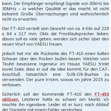
kann. Der Empfänger empfängt Signale von 30kHz bis
30MHz – in welcher Qaulität er das macht, ist nicht
bekannt. Große Überraschungen sind wahrscheinlich
nicht zu erwarten.
Der FT-410 verteilt sein Gewicht von ca. 4 Kilo auf 229
x 84 x 217 mm. OMs die Frontlautsprecher lieben,
davon soll es viele geben, werden sich sicher über den
neuen Wurf von YAESU freuen.
Jedoch hat mir die Rückseite des FT-410 einen kalten
Schauer über den Rücken laufen lassen. Welcher vom
Teufel besessene Ingenieur im Hause YAESU trinkt
soviel Sake, dass er auf die Idee kommt, für den CAT-
Anschluß tatsächlich eine SUB-D9-Buchse zu
verwenden. Der pure Irrsinn, sowas im Jahre 2015 zu
verbauen.
Sicherlich soll der kommende FT-410 den
FT-450
ablösen.
Letzterer hatte es schwer am Markt, ich
mochte ihn irgendwie. Leider ist er kurz nach Ablauf
der Garantie mit einem Fehler verstorben.