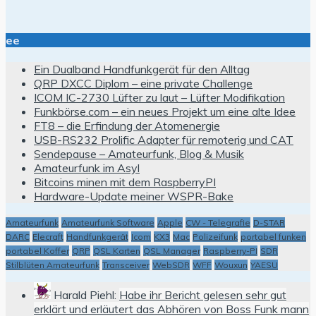
ee
Ein Dualband Handfunkgerät für den Alltag
QRP DXCC Diplom – eine private Challenge
ICOM IC-2730 Lüfter zu laut – Lüfter Modifikation
Funkbörse.com – ein neues Projekt um eine alte Idee
FT8 – die Erfindung der Atomenergie
USB-RS232 Prolific Adapter für remoterig und CAT
Sendepause – Amateurfunk, Blog & Musik
Amateurfunk im Asyl
Bitcoins minen mit dem RaspberryPI
Hardware-Update meiner WSPR-Bake
Amateurfunk
Amateurfunk Software
Apple
CW - Telegrafie
D-STAR
DARC
Elecraft
Handfunkgerät
Icom
KX3
Mac
Polizeifunk
portabel funken
portabel Koffer
QRP
QSL Karten
QSL Manager
Raspberry-PI
SDR
Stilblüten Amateurfunk
Transceiver
WebSDR
WFF
Wouxun
YAESU
Harald Piehl:
Habe ihr Bericht gelesen sehr gut
erklärt und erläutert das Abhören von Boss Funk mann