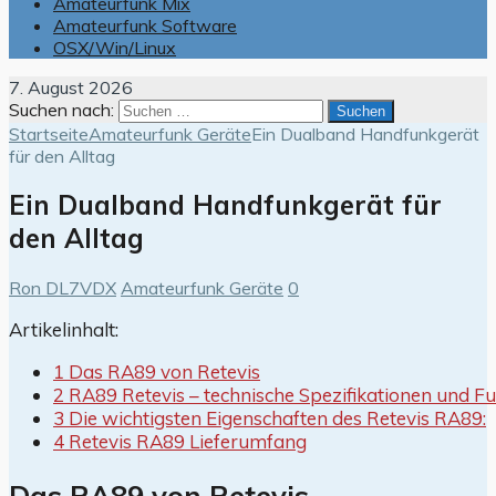
Amateurfunk Mix
Amateurfunk Software
OSX/Win/Linux
7. August 2026
Suchen nach:
Startseite
Amateurfunk Geräte
Ein Dualband Handfunkgerät
für den Alltag
Ein Dualband Handfunkgerät für
den Alltag
Ron DL7VDX
Amateurfunk Geräte
0
Artikelinhalt:
1 Das RA89 von Retevis
2 RA89 Retevis – technische Spezifikationen und F
3 Die wichtigsten Eigenschaften des Retevis RA89:
4 Retevis RA89 Lieferumfang
Das RA89 von Retevis