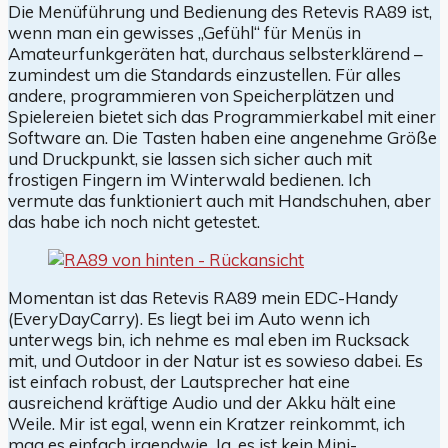
Die Menüführung und Bedienung des Retevis RA89 ist,
wenn man ein gewisses „Gefühl“ für Menüs in
Amateurfunkgeräten hat, durchaus selbsterklärend –
zumindest um die Standards einzustellen. Für alles
andere, programmieren von Speicherplätzen und
Spielereien bietet sich das Programmierkabel mit einer
Software an. Die Tasten haben eine angenehme Größe
und Druckpunkt, sie lassen sich sicher auch mit
frostigen Fingern im Winterwald bedienen. Ich
vermute das funktioniert auch mit Handschuhen, aber
das habe ich noch nicht getestet.
Momentan ist das Retevis RA89 mein EDC-Handy
(EveryDayCarry). Es liegt bei im Auto wenn ich
unterwegs bin, ich nehme es mal eben im Rucksack
mit, und Outdoor in der Natur ist es sowieso dabei. Es
ist einfach robust, der Lautsprecher hat eine
ausreichend kräftige Audio und der Akku hält eine
Weile. Mir ist egal, wenn ein Kratzer reinkommt, ich
mag es einfach irgendwie. Ja, es ist kein Mini-