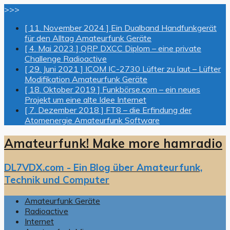
>>>
[ 11. November 2024 ]
Ein Dualband Handfunkgerät
für den Alltag
Amateurfunk Geräte
[ 4. Mai 2023 ]
QRP DXCC Diplom – eine private
Challenge
Radioactive
[ 29. Juni 2021 ]
ICOM IC-2730 Lüfter zu laut – Lüfter
Modifikation
Amateurfunk Geräte
[ 18. Oktober 2019 ]
Funkbörse.com – ein neues
Projekt um eine alte Idee
Internet
[ 7. Dezember 2018 ]
FT8 – die Erfindung der
Atomenergie
Amateurfunk Software
Amateurfunk! Make more hamradio
DL7VDX.com - Ein Blog über Amateurfunk,
Technik und Computer
Amateurfunk Geräte
Radioactive
Internet