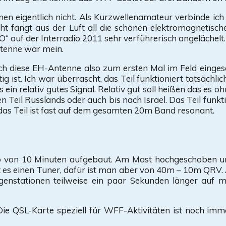
n eigentlich nicht. Als Kurzwellenamateur verbinde ich
ht fängt aus der Luft all die schönen elektromagnetisc
“ auf der Interradio 2011 sehr verführerisch angelächelt
ntenne war mein.
h diese EH-Antenne also zum ersten Mal im Feld einges
ig ist. Ich war überrascht, das Teil funktioniert tatsäch
 ein relativ gutes Signal. Relativ gut soll heißen das es 
n Teil Russlands oder auch bis nach Israel. Das Teil funkt
das Teil ist fast auf dem gesamten 20m Band resonant.
lb von 10 Minuten aufgebaut. Am Mast hochgeschoben u
cht es einen Tuner, dafür ist man aber von 40m – 10m QRV.
enstationen teilweise ein paar Sekunden länger auf m
 QSL-Karte speziell für WFF-Aktivitäten ist noch immer 