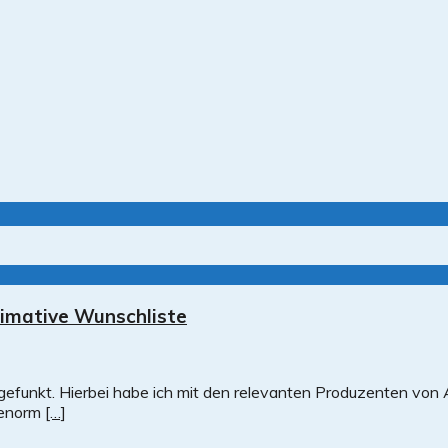
timative Wunschliste
n gefunkt. Hierbei habe ich mit den relevanten Produzenten v
, enorm
[…]