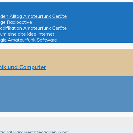
 den Alltag
Amateurfunk Geräte
nge
Radioactive
odifikation
Amateurfunk Geräte
 um eine alte Idee
Internet
rgie
Amateurfunk Software
nik und Computer
ional Park Berchtesgaden Alps“