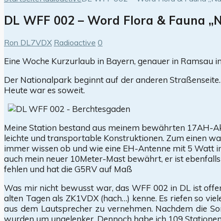
DL WFF 002 – Word Flora & Fauna „N
Ron DL7VDX
Radioactive
0
Eine Woche Kurzurlaub in Bayern, genauer in Ramsau i
Der Nationalpark beginnt auf der anderen Straßenseite. 
Heute war es soweit.
Meine Station bestand aus meinem bewährten 17AH-Akku 
leichte und transportable Konstruktionen. Zum einen war
immer wissen ob und wie eine EH-Antenne mit 5 Watt im 
auch mein neuer 10Meter-Mast bewährt, er ist ebenfalls
fehlen und hat die G5RV auf Maß
Was mir nicht bewusst war, das WFF 002 in DL ist offen
alten Tagen als ZK1VDX (hach…) kenne. Es riefen so vie
aus dem Lautsprecher zu vernehmen. Nachdem die Sonne
wurden um ungelenker. Dennoch habe ich 109 Stationen 