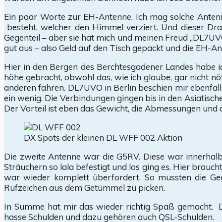
Ein paar Worte zur EH-Antenne. Ich mag solche Antenne
besteht, welcher den Himmel verziert. Und dieser Dra
Gegenteil – aber sie hat mich und meinen Freud „DL7UVO
gut aus – also Geld auf den Tisch gepackt und die EH-A
Hier in den Bergen des Berchtesgadener Landes habe ic
höhe gebracht, obwohl das, wie ich glaube, gar nicht nöt
anderen fahren. DL7UVO in Berlin beschien mir ebenfalls
ein wenig. Die Verbindungen gingen bis in den Asiatische
Der Vorteil ist eben das Gewicht, die Abmessungen und 
DX Spots der kleinen DL WFF 002 Aktion
Die zweite Antenne war die G5RV. Diese war innerha
Sträuchern so lala befestigt und los ging es. Hier brau
war wieder komplett überfordert. So mussten die Geg
Rufzeichen aus dem Getümmel zu picken.
In Summe hat mir das wieder richtig Spaß gemacht. Die
hasse Schulden und dazu gehören auch QSL-Schulden.