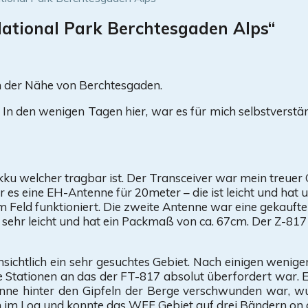
ational Park Berchtesgaden Alps“
n der Nähe von Berchtesgaden.
In den wenigen Tagen hier, war es für mich selbstverstän
welcher tragbar ist. Der Transceiver war mein treuer G
 es eine EH-Antenne für 20meter – die ist leicht und hat 
Feld funktioniert. Die zweite Antenne war eine gekaufte 
 sehr leicht und hat ein Packmaß von ca. 67cm. Der Z-81
sichtlich ein sehr gesuchtes Gebiet. Nach einigen wenige
le Stationen an das der FT-817 absolut überfordert war. 
 hinter den Gipfeln der Berge verschwunden war, wurde
im Log und konnte das WFF Gebiet auf drei Bändern on a