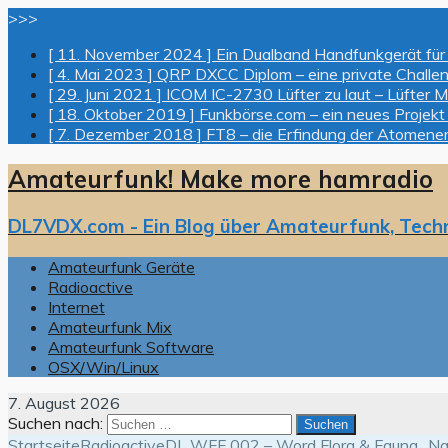
>>>
[ 11. November 2024 ]
Ein Dualband Handfunkgerät für
[ 4. Mai 2023 ]
QRP DXCC Diplom – eine private Challe
[ 29. Juni 2021 ]
ICOM IC-2730 Lüfter zu laut – Lüfter M
[ 18. Oktober 2019 ]
Funkbörse.com – ein neues Projekt
[ 7. Dezember 2018 ]
FT8 – die Erfindung der Atomene
Amateurfunk! Make more hamradio
DL7VDX.com - Ein Blog über Amateurfunk, Tech
Amateurfunk Geräte
Radioactive
Internet
Amateurfunk Mix
Amateurfunk Software
OSX/Win/Linux
7. August 2026
Suchen nach:
Startseite
Radioactive
DL WFF 002 – Word Flora & Fauna „Nat